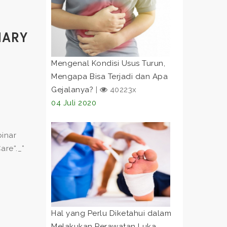
MARY
Mengenal Kondisi Usus Turun,
Mengapa Bisa Terjadi dan Apa
Gejalanya?
|
40223x
04 Juli 2020
binar
re“._*
Hal yang Perlu Diketahui dalam
Melakukan Perawatan Luka