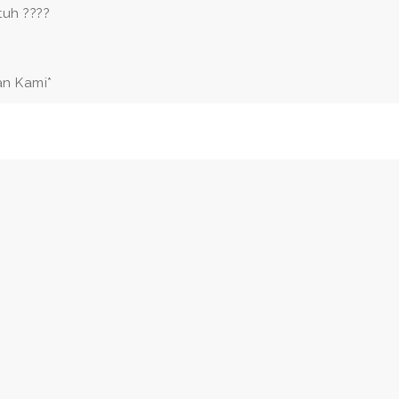
uh ????
an Kami*