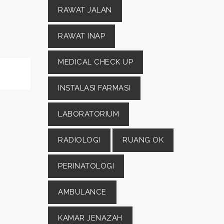
RAWAT JALAN
RAWAT INAP
MEDICAL CHECK UP
INSTALASI FARMASI
LABORATORIUM
RADIOLOGI
RUANG OK
PERINATOLOGI
AMBULANCE
KAMAR JENAZAH