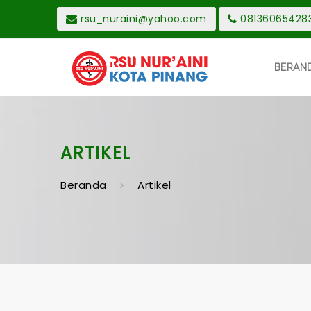
rsu_nuraini@yahoo.com
08136065428
BERAN
ARTIKEL
Beranda
Artikel