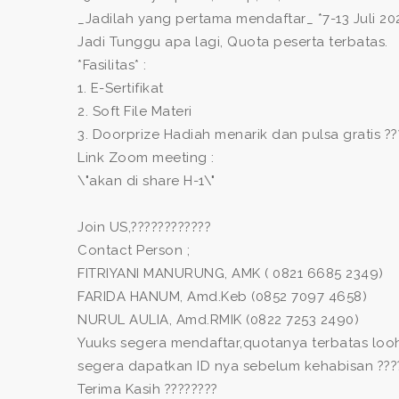
_Jadilah yang pertama mendaftar_ *7-13 Juli 20
Jadi Tunggu apa lagi, Quota peserta terbatas.
*Fasilitas* :
1. E-Sertifikat
2. Soft File Materi
3. Doorprize Hadiah menarik dan pulsa gratis ??
Link Zoom meeting :
\"akan di share H-1\"
Join US,????????????
Contact Person ;
FITRIYANI MANURUNG, AMK ( 0821 6685 2349)
FARIDA HANUM, Amd.Keb (0852 7097 4658)
NURUL AULIA, Amd.RMIK (0822 7253 2490)
Yuuks segera mendaftar,quotanya terbatas loo
segera dapatkan ID nya sebelum kehabisan ???
Terima Kasih ????????