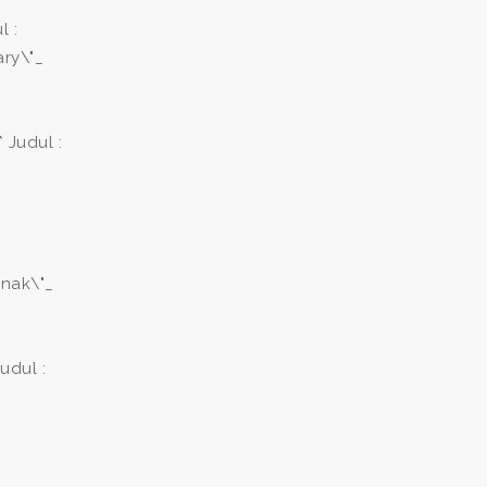
l :
ry\"_
 Judul :
nak\"_
udul :