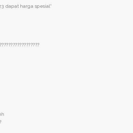
23 dapat harga spesial*
??????????????????
hh
?