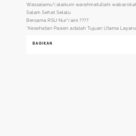
Wassalamu\'alaikum warahmatullahi wabarokat
Salam Sehat Selalu
Bersama RSU Nur\'aini ????
*Kesehatan Pasien adalah Tujuan Utama Layan
BAGIKAN