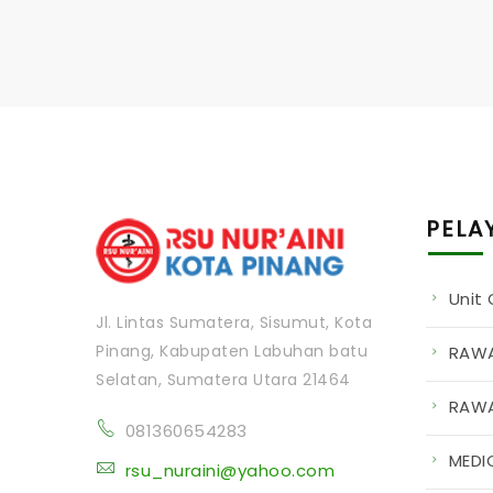
PELA
Unit
Jl. Lintas Sumatera, Sisumut, Kota
Pinang, Kabupaten Labuhan batu
RAWA
Selatan, Sumatera Utara 21464
RAWA
081360654283
MEDI
rsu_nuraini@yahoo.com