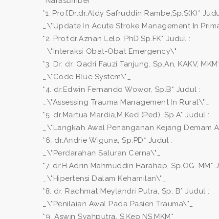
*Narasumber* :
*1. Prof.Dr.dr.Aldy Safruddin Rambe,Sp.S(K)* Judu
_\"Update In Acute Stroke Management In Prima
*2. Prof.dr.Aznan Lelo, PhD.Sp.FK* Judul :
_\"Interaksi Obat-Obat Emergency\"_
*3. Dr. dr. Qadri Fauzi Tanjung, Sp.An, KAKV, MKM*
_\"Code Blue System\"_
*4. dr.Edwin Fernando Wowor, Sp.B* Judul :
_\"Assessing Trauma Management In Rural\"_
*5. dr.Martua Mardia,M.Ked (Ped), Sp.A* Judul :
_\"Langkah Awal Penanganan Kejang Demam A
*6. dr.Andrie Wiguna, Sp.PD* Judul :
_\"Perdarahan Saluran Cerna\"_
*7. dr.H.Adrin Mahmuddin Harahap, Sp.OG. MM* J
_\"Hipertensi Dalam Kehamilan\"_
*8. dr. Rachmat Meylandri Putra, Sp. B* Judul :
_\"Penilaian Awal Pada Pasien Trauma\"_
*9. Aswin Syahputra, S.Kep,NS,MKM*