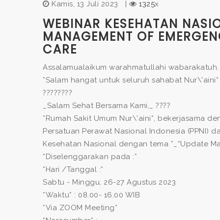
Kamis, 13 Juli 2023
|
1325
x
WEBINAR KESEHATAN NASI
MANAGEMENT OF EMERGENC
CARE
Assalamualaikum warahmatullahi wabarakatuh.
*Salam hangat untuk seluruh sahabat Nur\'aini*
????????
_Salam Sehat Bersama Kami,_ ????
*Rumah Sakit Umum Nur\'aini*, bekerjasama den
Persatuan Perawat Nasional Indonesia (PPNI) d
Kesehatan Nasional dengan tema *_“Update Man
*Diselenggarakan pada :*
*Hari /Tanggal :*
Sabtu - Minggu, 26-27 Agustus 2023
*Waktu* : 08.00- 16.00 WIB
*Via ZOOM Meeting*