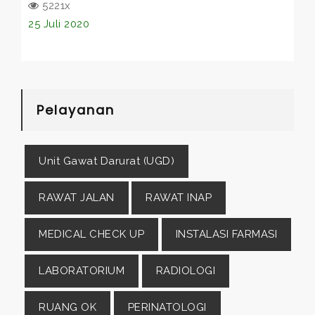
5221x
25 Juli 2020
Pelayanan
Unit Gawat Darurat (UGD)
RAWAT JALAN
RAWAT INAP
MEDICAL CHECK UP
INSTALASI FARMASI
LABORATORIUM
RADIOLOGI
RUANG OK
PERINATOLOGI