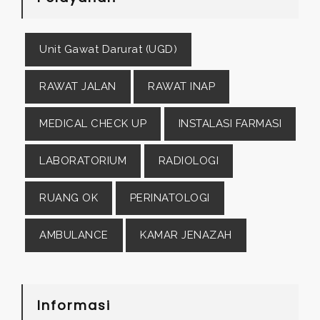
Unit Gawat Darurat (UGD)
RAWAT JALAN
RAWAT INAP
MEDICAL CHECK UP
INSTALASI FARMASI
LABORATORIUM
RADIOLOGI
RUANG OK
PERINATOLOGI
AMBULANCE
KAMAR JENAZAH
Informasi