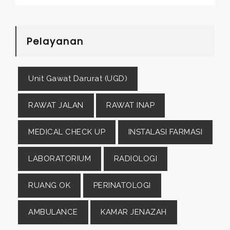
Pelayanan
Unit Gawat Darurat (UGD)
RAWAT JALAN
RAWAT INAP
MEDICAL CHECK UP
INSTALASI FARMASI
LABORATORIUM
RADIOLOGI
RUANG OK
PERINATOLOGI
AMBULANCE
KAMAR JENAZAH