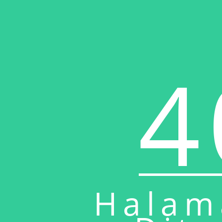
4
Halam